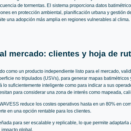
ecuencia de tormentas. El sistema proporciona datos batimétrico
ones en protección ambiental, planificación urbana y gestión d
ite una adopción más amplia en regiones vulnerables al clima.
 al mercado: clientes y hoja de ru
 como un producto independiente listo para el mercado, valid
perficie no tripulados (USVs), para generar mapas batimétricos 
á lo suficientemente inteligente como para indicar a sus opera
cesitan para considerar una zona de interés como mapeada, calib
, WAVESS reduce los costes operativos hasta en un 80% en co
erte en una opción rentable para los clientes.
ñada para ser escalable y replicable, lo que permite adaptarla 
 impacto global.